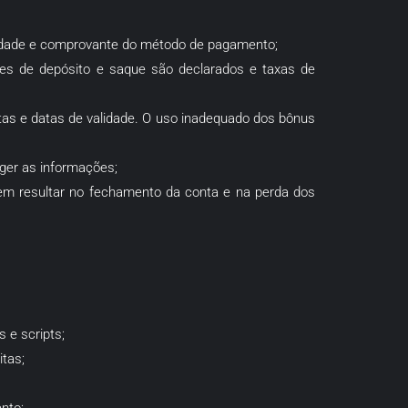
entidade e comprovante do método de pagamento;
ites de depósito e saque são declarados e taxas de
as e datas de validade. O uso inadequado dos bônus
eger as informações;
odem resultar no fechamento da conta e na perda dos
 e scripts;
tas;