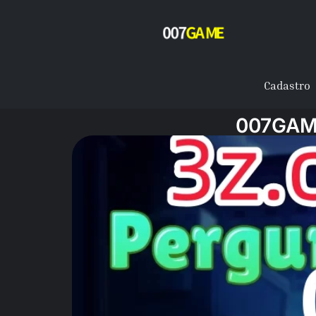
Cadastro
007GAM