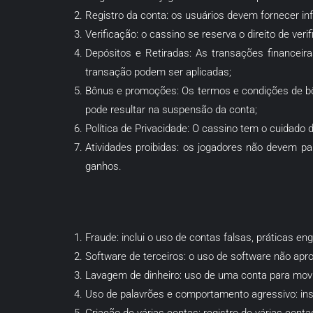
Registro da conta: os usuários devem fornecer in
Verificação: o cassino se reserva o direito de v
Depósitos e Retiradas: As transações financeir
transação podem ser aplicadas;
Bônus e promoções: Os termos e condições de bô
pode resultar na suspensão da conta;
Política de Privacidade: O cassino tem o cuidado 
Atividades proibidas: os jogadores não devem par
ganhos.
Fraude: inclui o uso de contas falsas, práticas 
Software de terceiros: o uso de software não apro
Lavagem de dinheiro: uso de uma conta para movim
Uso de palavrões e comportamento agressivo: in