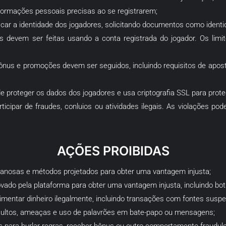
formações pessoais precisas ao se registrarem;
erificar a identidade dos jogadores, solicitando documentos como id
as devem ser feitas usando a conta registrada do jogador. Os lim
nus e promoções devem ser seguidos, incluindo requisitos de apost
de proteger os dados dos jogadores e usa criptografia SSL para prot
ticipar de fraudes, conluios ou atividades ilegais. As violações p
AÇÕES PROIBIDAS
enganosas e métodos projetados para obter uma vantagem injusta;
vado pela plataforma para obter uma vantagem injusta, incluindo bots
entar dinheiro ilegalmente, incluindo transações com fontes suspei
sultos, ameaças e uso de palavrões em bate-papo ou mensagens;