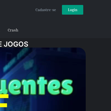
Cadastre-se
Login
l
Crash
E JOGOS