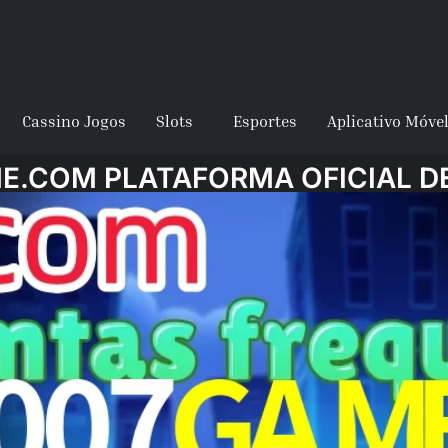
Cassino Jogos
Slots
Esportes
Aplicativo Móve
E.COM PLATAFORMA OFICIAL D